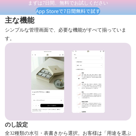
シ
フ
まずは7日間、無料でお試しください
ョ
ェ
App Storeで7日間無料で試す
コ
イ
主な機能
ラ
ス
ブ
タ
シンプルな管理画面で、必要な機能がすべて揃っていま
ラ
オ
す。
ウ
ル
ニ
ギ
ー
フ
6
ト
個
セ
入
ッ
ト
（2
枚
入）
のし設定
全32種類の水引・表書きから選択。お客様は「用途を選ぶ