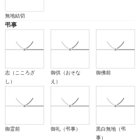
無地結切
弔事
志（こころざ
御供（おそな
御佛前
し）
え）
御霊前
御礼（弔事）
黒白無地（弔
事）